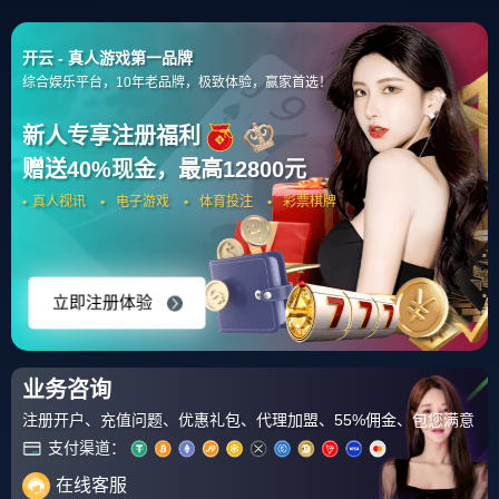
首页
战术解读
正文
开云体育APP下载-日本短道速滑选手夺下金牌，刷新
个人最好成绩
开云体育
阅读：459
2025-07-11 19:55:08
里约奥运田径赛场上再一次出现中国飞人的身影，他们
征战的项目，正是去年在北京田径世锦赛上创造奇迹的4X10
0米接力。虽然以博尔特为首的牙买加队具有绝对实力，并以
此勇夺金牌，虽然日本队凭借一名混血选手的逆天发挥异军
突起，拿下银牌。但这四位中国勇士却凭借足以令国人感到
骄傲的成绩，又为中国体育史写下一段华丽篇章。
四位身披红色战袍，飞驰在接力赛场上的中国勇士，分
别是谢震业、张培萌、苏炳添、汤星强，他们如同去年一