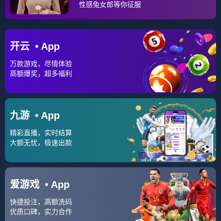
但是，踏上赛道的四位勇士，却在比赛中有着非常优异
的表现，他们以第五名的成绩结束比赛，但因美国队犯规而
上升为第四名，这是他们继去年获得田径世锦赛银牌之后，
取得的又一个好成绩。赛后，小伙子们得到的，正是现场的
中国观众热烈的欢呼。虽然没有得到冠军，但在每个国人心
中，他们永远是英雄！
400米以下的短跑项目，挑战的正是运动员所具有的肌肉
爆发力。黑种人和白种人曾在一段时间内垄断了它们的角
逐。但是，黄种人，尤其是中国选手的异军突起，已经将这