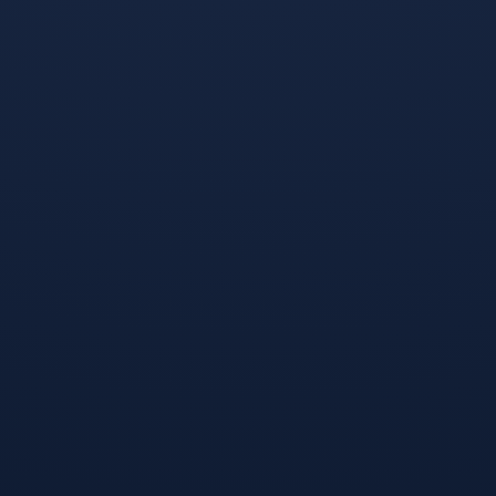
开云体育在线-巅峰对决的悖论，
开云体育下载-从圣地亚哥到首
当瑞士碾压法国，库尔图瓦以一人
尔，当中国完胜智利与孙兴慜扛起
之力改写2026世界杯剧本
全队成为同一天的两道闪电—论竞
技体育中国家荣耀与个人英雄主义
的终极悖论
开云体育中国-守护者的逆袭，美
开云体育app-1.沙漠风暴中的绿洲
国队用吉鲁的剑与防守的盾，在2
奇迹，厄瓜多尔用一场唯一的胜
026世界杯C组焦点战中刺穿比利
利，为2026世界杯H组定下狂野基
时
调
开云官方app入口-加维一鸣惊
开云体育下载-E组暗战，当维尼修
人，美国大胜厄瓜多尔—2026世
斯点燃东南亚德比，泰国足球的千
界杯G组唯一一场美丽意外
年等一回