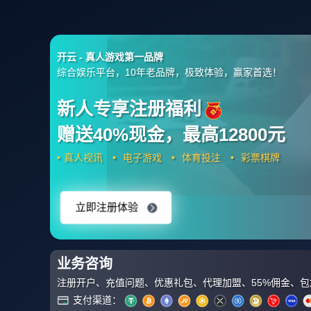
首页
深度策划
首页
球队新闻
体坛
深度策划
诗意哲思版
技版： 《破
版： 《开罗之
开云体育
深度策划
2026年
经意间书写
福尼亚的阳光
开云体育