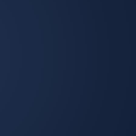
闪电—论竞技体育中国家荣耀与个人英雄主义
保加利亚在绝境中刺穿塞尔维亚，齐耶赫独舞
标签列表
的终极悖论
点燃紧凑战局
文章归档
2026年8月 (37)
2026年7月 (180)
2026年6月 (169)
2026年5月 (71)
2026年4月 (169)
2026年3月 (176)
2026年2月 (163)
2026年1月 (149)
2025年12月 (16)
2025年11月 (141)
2025年10月 (115)
2025年9月 (175)
2025年8月 (182)
2025年7月 (173)
2025年6月 (147)
2025年5月 (31)