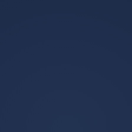
98年度三个总冠军他们三次以42的比分击败对手西雅图超音
速队1次，犹他爵士队2次名符其实地建立一个公牛王朝1995
1996赛季公牛队战绩详细介绍11995113 胜黄蜂 1059121995
114 胜凯尔特人 1078531995117 胜猛龙 11710841995119
胜。