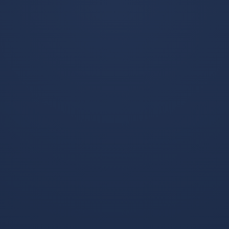
4、从最近10场比赛来看，凯尔特人尼克斯魔术篮网和奇才分
别取得2连胜，而步行者活塞山猫篮网骑士奇才和森林狼则遭
遇2连负西部方面，马刺小牛湖人爵士雷霆黄蜂掘金开拓者火
箭太阳灰熊勇士快船森林狼和国王分别取得2连胜4连胜2连负