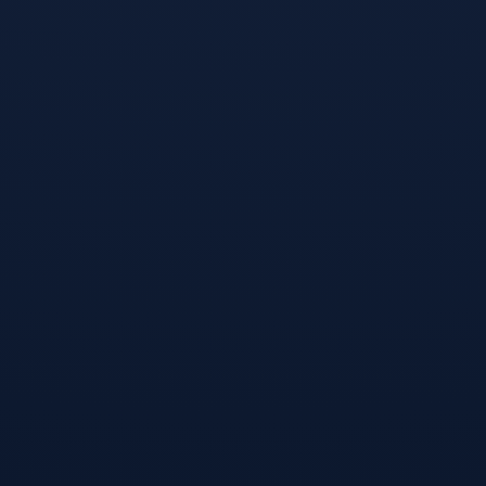
开云体育-1.唯一的路，从戴维斯
开云体育官方网站-2026之夏的灼
杯的烈火，到年终总决赛的王座
热与宿命，托纳利一剑封喉，日本
（强调路径的唯一性与因果）
在绝境中爆破罗马尼亚
开云体育app-孤星燃夜，2026世
开云官网-这是一篇为你定制的文
界杯A组，保加利亚在绝境中刺穿
章，围绕唯一性展开，侧重于特定
塞尔维亚，齐耶赫独舞点燃紧凑战
比赛瞬间的不可复制性
局
开云体育在线-众星陨落之夜，加
开云体育官方网站-绝地反击的蓝
维独舞—2026世界杯G组世纪对
白狂想，2026世界杯F组，德国铁
话记
血横扫突尼斯，萨卡一人改写命运
发表评论