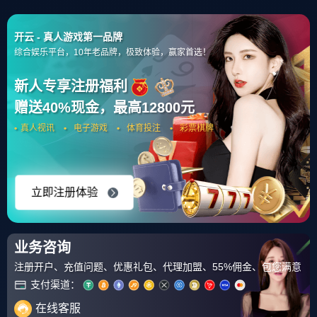
首页
体坛热点
正文
开云官网-灰熊大胜凯尔特人，取得四连胜
开云体育
阅读：335
2025-10-23 17:35:17
1、慧眼识珠在选秀中，他选中了保罗皮尔斯，后者成为了凯
尔特人的核心球员 其他操作他曾交易来文贝克，但也因一些
糟糕的选秀和自由签约受到批评在孟菲斯灰熊时期 接手灰熊
赛季，他成为孟菲斯灰熊的总经理，目标是打造冠军队 选秀
成功在2007年选秀中，灰熊用四号签选中了控卫迈克康利，
后；2015年12月12日，勇士在客场经过两个加时的苦战，最
终以124比119击败了凯尔特人在20142015赛季的最后四场常
规赛中，勇士连续四个主场击败了开拓者，森林狼，灰熊和
掘金，已经取得了四连胜加上20152016赛季的24连胜，勇士
在常规赛的连胜纪录已经达到了28连胜；20142015赛季，步