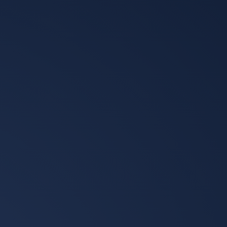
的终极悖论
点燃紧凑战局
鲁的剑与防守的盾，在2026世界杯C组焦点战
开云体育下载-独步天下，费利克斯主导的
中刺穿比利时
唯一之战—美加墨世界杯焦点战，塞尔维亚横
标签列表
扫秘鲁
关注我们
扫一扫关注我们，了解最新精彩内容