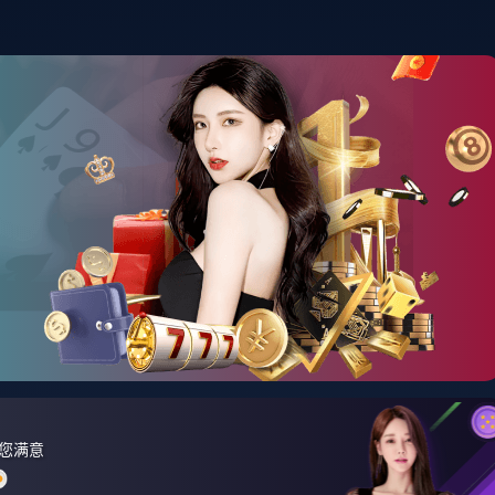
热点
战术解读
深度策划
情绪失控引发争议的简单介绍
：0
l在电影杰克·吉伦哈尔JackGillenhael中扮演了一个性格火爆的脾
后遇到了与其同行的一名男子时，他控制不住情绪开始发怒并
捕在这起案件中。