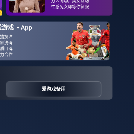
开云体育app-包含全场焦点！中国女足胜出创造历史佳绩的词条
开云体育-包含拜仁慕尼黑队联赛领先优势扩大的词条
开云体育在线-北京男篮再胜河北，积分领先
最近发表
开云体育在线-巅峰对决的悖论，当瑞士碾
压法国，库尔图瓦以一人之力改写2026世界
开云体育官方网站-绿茵孤勇，当2026的沙
杯剧本
漠风暴席卷北欧童话，唯吉鲁的剑锋能刺穿命
开云体育官方网站-2026之夏的灼热与宿
运
命，托纳利一剑封喉，日本在绝境中爆破罗马
开云体育-当篮球跨越国界，浙江队的东方
尼亚
风暴与詹姆斯的不朽统治
开云体育入口-银石绝杀，当阿斯顿马丁的
翡翠洪流淹没索伯，阿隆索用第23圈写就永
开云体育官方网站-孤勇者之证，摩洛哥铁
生代码
血淬炼莱比锡红牛，若日尼奥以智慧铸就唯一
开云体育下载-从圣地亚哥到首尔，当中国
胜途
完胜智利与孙兴慜扛起全队成为同一天的两道
开云体育app-孤星燃夜，2026世界杯A组，
闪电—论竞技体育中国家荣耀与个人英雄主义
保加利亚在绝境中刺穿塞尔维亚，齐耶赫独舞
开云体育中国-守护者的逆袭，美国队用吉