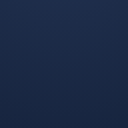
可以去百度分享获取分享代码输入这里。
注作者和来源；2.本站的原创文章，请转载时务必注明文章作者和来