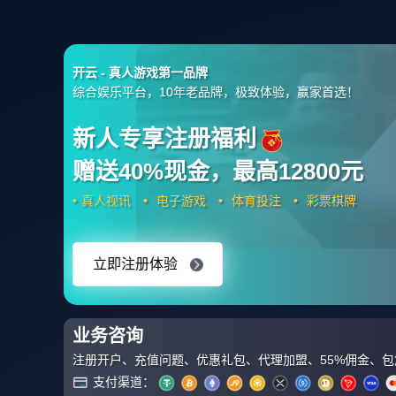
首页
体坛热点
正文
首页
球队新闻
体坛
开云体育登录-怒摔球鞋！球员
开云体育
阅读：485
2025-07-13 12:40:22
评论
1、1杰克·吉伦哈尔杰克·吉伦哈尔JackGillenhae
气暴躁爱怒无情爱吹毛求疵的人物当他在一次醉酒
向他咆哮杰克·吉伦哈尔后来因情绪失控被警察逮