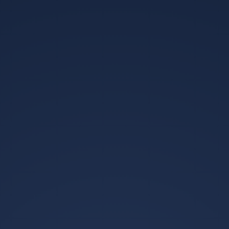
外中他得到一双球鞋上面印着“MJ”标志，没错，这就是具有传
都发生了变化，他能够轻松地跳到25英尺高，球技也变得精妙
，夺得总冠军 本片由美国著名说唱歌手里尔·博·沃主演，片。