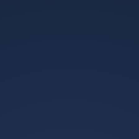
动，并引而迁怒客队球迷，并爆发大规模球迷骚乱，酿成318
人死亡、500多人受伤的惨案。而球场内的拥挤更是导致如此
多人死亡的重大原因。318人死亡也是至今为止死亡人数最多
的球迷惨案。
2.1985年海瑟尔惨案
1985年5月29日，利物浦队与尤文图斯队在比利时布鲁
塞尔海瑟尔体育场的欧洲冠军杯决赛中相遇，欧足联赛前把
一个球门后的看台分配给利物浦球迷，但是却有不少尤文图
斯的球迷从比利时人手中买到该看台的球票。看台上，也没
有足够的警察和工作人员将两队球迷分开。在比赛中，不断
有双方球迷的辱骂和投掷行为。混在利物浦球迷里的足球流
氓与尤文的球迷大打出手，导致看台倒塌，当场压死39名球