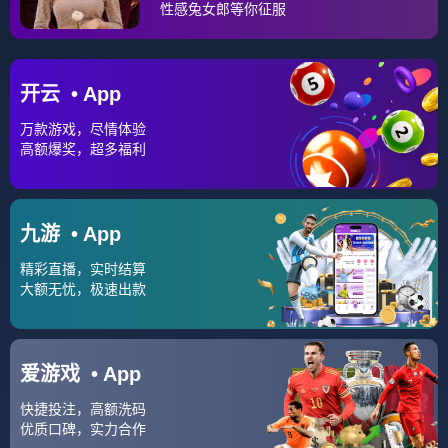
这粒进球之所以被称为“绝杀”，不只是因为它发生在补时的最
后时刻，更因为它以一种近乎残忍的方式，完成了对整场比
赛叙事的彻底颠覆，在此之前，斯洛伐克人用严谨的战术纪
律和凶狠的中场绞杀，牢牢控制着比赛的节奏，他们的防守
体系像一部精密运转的德国机器，几乎没有留给乌兹别克斯
坦任何缝隙，足球的魅力恰恰在于，机器可以被一颗“孤星”击
穿。
那颗孤星，名叫阿什拉夫·哈基米。
是的，你没有看错，那个身披乌兹别克斯坦战袍、在右路如
入无人之境的，正是从摩洛哥归化而来的超级边翼，虽然这
个身份在赛前引发过不少争议，但今夜，哈基米用他的双脚
让所有质疑者闭嘴，他全场跑动距离超过12公里，完成了7次
成功突破，送出了4次关键传球，并在第94分钟的那次进攻