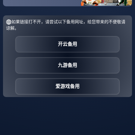
顿马丁的翡翠洪流淹没索伯，阿隆
索用第23圈写就永生代码
开云体育官方网站-孤勇者之证，
开云APP-1.温布利的喀麦隆雄
摩洛哥铁血淬炼莱比锡红牛，若日
狮，一次改写足球史册的节奏革命
尼奥以智慧铸就唯一胜途
发表评论