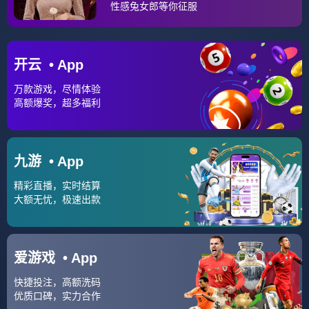
开云体育app-红牛风暴席卷梅阿
开云体育app-当辽篮遇上绿衫
查，迪马利亚孤胆擎天，却难敌莱
军，一场跨越时空的篮球对话，与
比锡的钢铁洪流
米切尔的孤独英雄主义
开云下载-1.千分之一秒的呼吸，
开云APP-好，让我们先为这个充
当跃马嘶鸣撕裂红牛二队的银色防
满戏剧性的瞬间，构思一个能抓住
线
灵魂的标题
开云体育登录-（扩展思维）
开云体育入口-银石绝杀，当阿斯