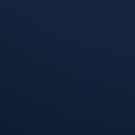
5、除了阿尔辛多和罗伯特森外，雄鹿的先发还有琼
上的鲍勃·布泽尔卢休斯·阿伦和迪克·坎宁安，这让
场季后赛中仅输掉了2场，以41的总比分分别战胜了
声
1.本站遵循行业规范，任何转载的稿件都会明确标
明
源，不尊重原创的行为开云体育将追究责任；3.作
相关文章