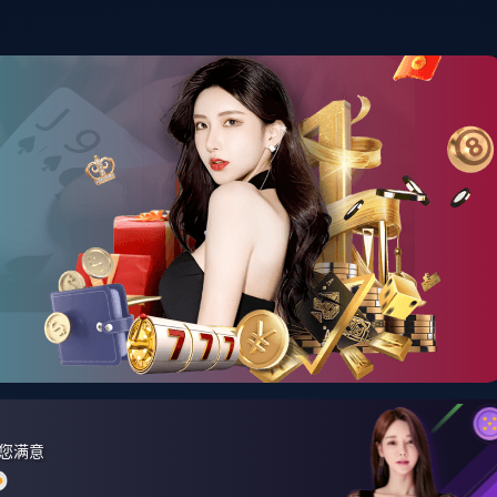
热点
战术解读
深度策划
马刺取得季后赛资格
：0
鹈鹕，开拓者vs灰熊，快船vs马刺，火箭vs小牛半决赛勇士vs灰
vs篮网，猛龙vs奇才，公牛vs雄鹿，骑士vs凯尔特人半决赛老鹰
士2014；13 201213赛季，热火队取得66胜16负的战绩，包
后赛中，热火队连续淘汰雄鹿公牛，并在东部决赛中与步行者大战
况下，连扳两局，最终以43击败马刺队，获得20122013赛季N
92020赛季季后赛的队伍包括湖人快船掘金火箭雷霆爵士独行侠和
人热火步行者篮网和魔术至2020年10月23日，NBA 20192
的激烈角逐后，洛杉矶湖人队作为西部排名第一；季后赛和总决赛
主场的优势 6个区的名单东部联盟EAST 亚特兰大赛区 76人