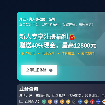
首页
球队新闻
正文
首页
球队新闻
体坛
开云官方app入口-雄鹿再胜
开云体育
阅读：521
2025-07-03 20:25:22
评论
1、nba季后赛2015对阵表1西部 第一轮勇士vs
熊，快船vs火箭决赛勇士vs火箭2东部 第一轮老鹰
vs奇才，公牛vs骑士决赛老鹰vs骑士总决赛勇士vs骑
括27连胜，以东部首名的身份进入季后赛14 季
7场晋级15 总决赛中，热火队在总比分23落后的情
BA总冠军，实现两连冠16；西部进入NBA 201
开拓者东部进入季后赛的队伍则是雄鹿猛龙凯尔特人76
020赛季的季后赛已经全部结束在经历了季后赛
都采用7场4胜制，常规赛胜率较高的球队获得多一个